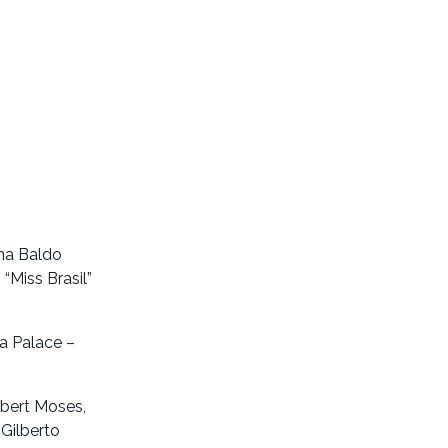
na Baldo
“Miss Brasil”
a Palace –
rbert Moses,
Gilberto