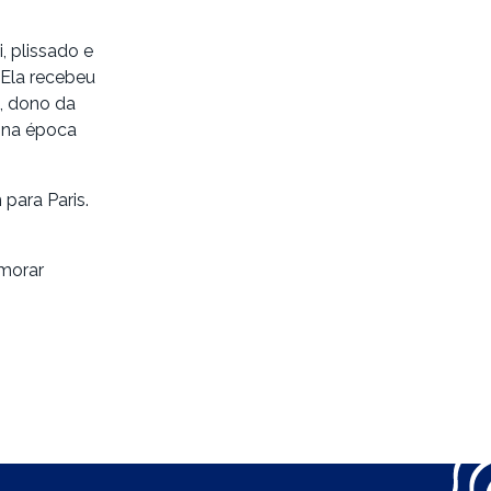
, plissado e
 Ela recebeu
a, dono da
 na época
para Paris.
emorar