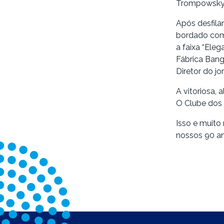
Trompowsky, 
Após desfila
bordado com 
a faixa “Ele
Fábrica Bang
Diretor do jo
A vitoriosa,
O Clube dos 
Isso e muito
nossos 90 an