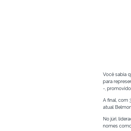
Você sabia q
para represe
-, promovido
A final, com
atual Belmon
No júri, lide
nomes como o