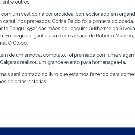
entre outros.
r com um vestido na cor orquídea, confeccionado em organdi
canutilhos prateados, Corina Baldo foi a primeira colocada.
gante Bangu 1952” das mãos de Joaquim Guilherme da Silveir
u. Em seguida, ganhou um forte abraço de Roberto Marinho,
rnal O Globo.
 além de um enxoval completo, foi premiada com uma viagem 
Caiçaras realizou um grande evento para homenageá-la.
 mais será contado no livro que estamos fazendo para com
os de belas histórias!