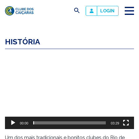
busca
LOGIN
Clube
dos
HISTÓRIA
Caiçaras
Tocador
de
vídeo
00:00
03:29
Um dos mais tradicionais e bonitos clubes do Rio de