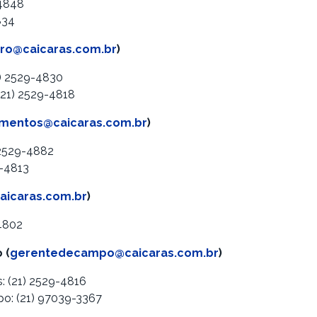
-4848
834
iro@caicaras.com.br
)
1) 2529-4830
(21) 2529-4818
imentos@caicaras.com.br
)
 2529-4882
9-4813
caicaras.com.br
)
-4802
 (
gerentedecampo@caicaras.com.br
)
: (21) 2529-4816
o: (21) 97039-3367