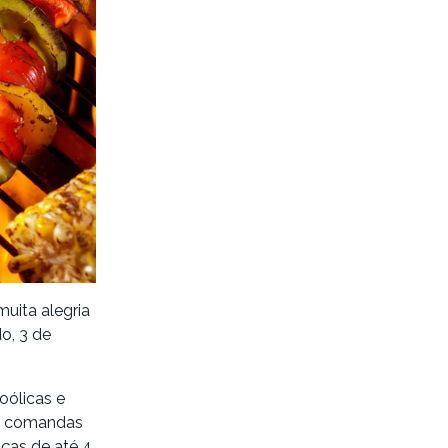
muita alegria
o, 3 de
oólicas e
de comandas
nças de até 4