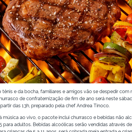
o tênis e da bocha, familiares e amigos vão se despedir com 
hurrasco de confraternização de fim de ano será neste sábad
partir das 13h, preparado pela chef Andrea Tinoco.
á música ao vivo, o pacote inclui churrasco e bebidas não alc
5 para adultos. Bebidas alcoólicas serão vendidas através 
Para crianças de 5 a 11 anos, será cobrada meia entrada e cria