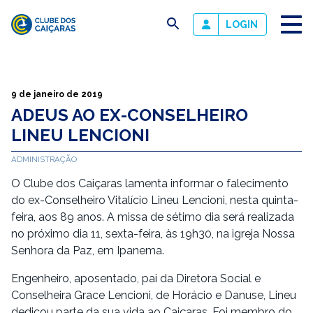
busca
LOGIN
Clube
dos
Caiçaras
9 de janeiro de 2019
ADEUS AO EX-CONSELHEIRO
LINEU LENCIONI
ADMINISTRAÇÃO
O Clube dos Caiçaras lamenta informar o falecimento
do ex-Conselheiro Vitalício Lineu Lencioni, nesta quinta-
feira, aos 89 anos. A missa de sétimo dia será realizada
no próximo dia 11, sexta-feira, às 19h30, na igreja Nossa
Senhora da Paz, em Ipanema.
Engenheiro, aposentado, pai da Diretora Social e
Conselheira Grace Lencioni, de Horácio e Danuse, Lineu
dedicou parte da sua vida ao Caiçaras. Foi membro do