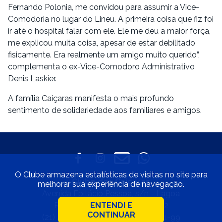
Fernando Polonia, me convidou para assumir a Vice-
Comodoria no lugar do Lineu. A primeira coisa que fiz foi
ir até o hospital falar com ele. Ele me deu a maior força,
me explicou muita coisa, apesar de estar debilitado
fisicamente. Era realmente um amigo muito querido”,
complementa o ex-Vice-Comodoro Administrativo
Denis Laskier.
A família Caiçaras manifesta o mais profundo
sentimento de solidariedade aos familiares e amigos.
O Clube armazena estatísticas de visitas no site para
Clube dos Caiçaras
melhorar sua experiência de navegação.
Avenida Epitácio Pessoa, s/n - Lagoa
Rio de Janeiro • CEP 22471-002
ENTENDI E
CONTINUAR
(21) 2529-4800 • 33.597.550/0001-99