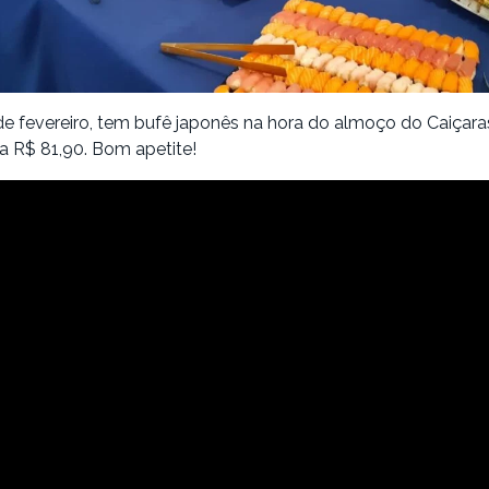
e fevereiro, tem bufê japonês na hora do almoço do Caiçara
 a R$ 81,90. Bom apetite!