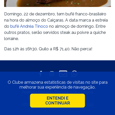
Domingo, 22 de dezembro, tem bufê franco-brasileiro
na hora do almoço do Caiçaras. A data marca a estreia
do
bufê Andréa Tinoco
no almoço de domingo. Entre
outros pratos, serão servidos steak au poivre a quiche
lorraine.
Das 12h às 16h30. Quilo a R$ 71,40. Não perca!
O Clube armazena estatísticas de visitas no site para
Clube dos Caiçaras
melhorar sua experiência de navegação.
Avenida Epitácio Pessoa, s/n - Lagoa
ENTENDI E
Rio de Janeiro • CEP 22471-002
CONTINUAR
(21) 2529-4800 • 33.597.550/0001-99