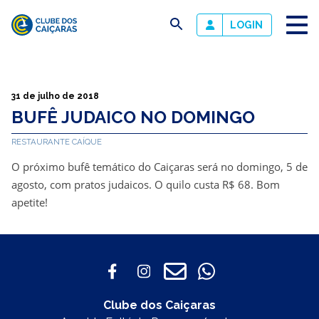
busca
LOGIN
Clube
dos
Caiçaras
31 de julho de 2018
BUFÊ JUDAICO NO DOMINGO
RESTAURANTE CAÍQUE
O próximo bufê temático do Caiçaras será no domingo, 5 de
agosto, com pratos judaicos. O quilo custa R$ 68. Bom
apetite!
Clube dos Caiçaras