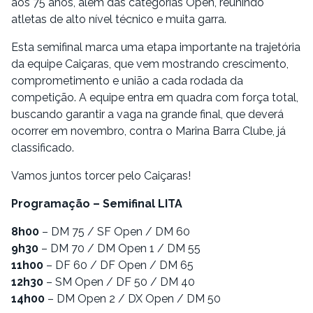
aos 75 anos, além das categorias Open, reunindo
atletas de alto nível técnico e muita garra.
Esta semifinal marca uma etapa importante na trajetória
da equipe Caiçaras, que vem mostrando crescimento,
comprometimento e união a cada rodada da
competição. A equipe entra em quadra com força total,
buscando garantir a vaga na grande final, que deverá
ocorrer em novembro, contra o Marina Barra Clube, já
classificado.
Vamos juntos torcer pelo Caiçaras!
Programação – Semifinal LITA
8h00
– DM 75 / SF Open / DM 60
9h30
– DM 70 / DM Open 1 / DM 55
11h00
– DF 60 / DF Open / DM 65
12h30
– SM Open / DF 50 / DM 40
14h00
– DM Open 2 / DX Open / DM 50