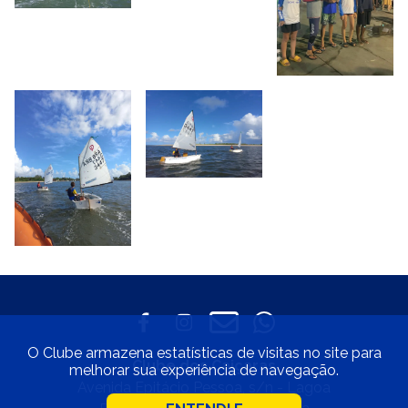
O Clube armazena estatísticas de visitas no site para
Clube dos Caiçaras
melhorar sua experiência de navegação.
Avenida Epitácio Pessoa, s/n - Lagoa