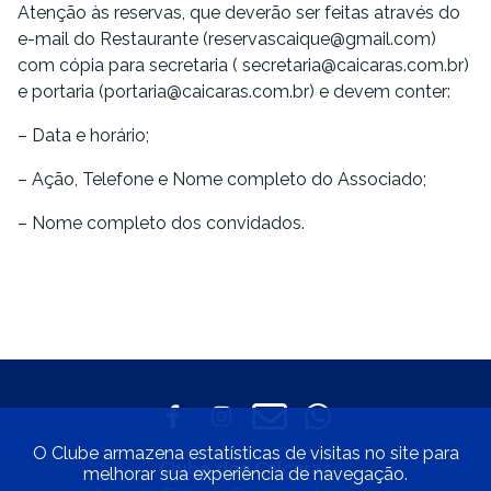
Atenção às reservas, que deverão ser feitas através do
e-mail do Restaurante (reservascaique@gmail.com)
com cópia para secretaria ( secretaria@caicaras.com.br)
e portaria (portaria@caicaras.com.br) e devem conter:
– Data e horário;
– Ação, Telefone e Nome completo do Associado;
– Nome completo dos convidados.
O Clube armazena estatísticas de visitas no site para
Clube dos Caiçaras
melhorar sua experiência de navegação.