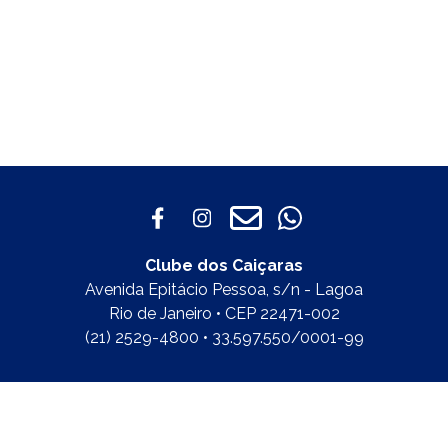
Clube dos Caiçaras
Avenida Epitácio Pessoa, s/n - Lagoa
Rio de Janeiro • CEP 22471-002
(21) 2529-4800 • 33.597.550/0001-99