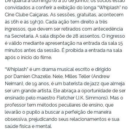
De quarta a domingo (6 a 10 de junho), os sócios estão
convidados a conferir a exibição do longa “Whiplash” no
Cine Clube Caiçaras. As sessões, gratuitas, acontecem
às 16h e às 19h30. Cada ação tem direito a três
ingressos, que devem ser retirados com antecedência
na Secretaria. A sala dispõe de 28 assentos. O ingresso
é válido mediante apresentação na entrada da sala 15
minutos antes da sessão. É proibida a entrada na sala
após o início do filme.
“Whiplash” é um drama musical escrito e dirigido
por Damien Chazelle. Nele, Milles Teller (Andrew
Neiman), de 19 anos, é um baterista de jazz que almeja
ser um grande artista. Ele abraça a oportunidade de ser
ensinado pelo maestro Fletcher (J.K. Simmons). Mas o
professor tem métodos peculiares de ensino, que
levarão o pupilo a buscar a perfeição de maneira
obsessiva, prejudicando seus relacionamentos e sua
saúde física e mental.