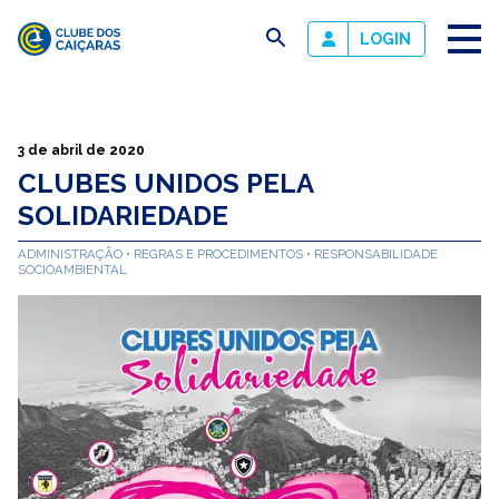
busca
LOGIN
Clube
dos
Caiçaras
3 de abril de 2020
CLUBES UNIDOS PELA
SOLIDARIEDADE
ADMINISTRAÇÃO
REGRAS E PROCEDIMENTOS
RESPONSABILIDADE
SOCIOAMBIENTAL