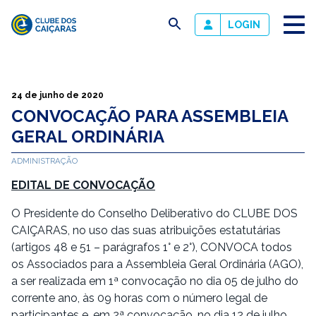
busca
LOGIN
Clube
dos
Caiçaras
24 de junho de 2020
CONVOCAÇÃO PARA ASSEMBLEIA
GERAL ORDINÁRIA
ADMINISTRAÇÃO
EDITAL DE CONVOCAÇÃO
O Presidente do Conselho Deliberativo do CLUBE DOS
CAIÇARAS, no uso das suas atribuições estatutárias
(artigos 48 e 51 – parágrafos 1° e 2°), CONVOCA todos
os Associados para a Assembleia Geral Ordinária (AGO),
a ser realizada em 1ª convocação no dia 05 de julho do
corrente ano, às 09 horas com o número legal de
participantes e, em 2ª convocação, no dia
12 de julho