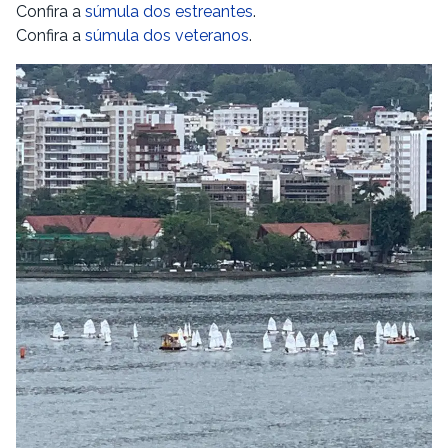
Confira a
súmula dos estreantes
.
Confira a
súmula dos veteranos
.