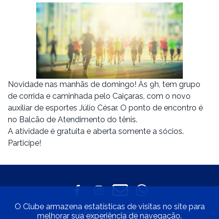
Novidade nas manhãs de domingo! Às 9h, tem grupo
de corrida e caminhada pelo Caiçaras, com o novo
auxiliar de esportes Júlio César. O ponto de encontro é
no Balcão de Atendimento do tênis.
A atividade é gratuita e aberta somente a sócios.
Participe!
O Clube armazena estatísticas de visitas no site para
Clube dos Caiçaras
melhorar sua experiência de navegação.