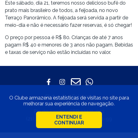
Este sábado, dia 21, teremos nosso delicioso bufê do
prato mais brasileiro de todos, a feijoada, no novo
Terraço Panorâmico. A feijoada será servida a partir de
meio-dia e não é necessário fazer reservas, é só chegar!
O preço por pessoa é R$ 80. Crianças de até 7 anos
pagam R$ 40 e menores de 3 anos não pagam. Bebidas
e taxas de serviço não estão incluídas no valor.
Clube dos Caiçaras
O Clube armazena estatísticas de visitas no site para
melhorar sua experiência de navegação.
Avenida Epitácio Pessoa, s/n - Lagoa
Rio de Janeiro • CEP 22471-002
ENTENDI E
(21) 2529-4800 • 33.597.550/0001-99
CONTINUAR