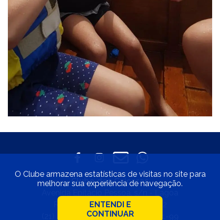
O Clube armazena estatísticas de visitas no site para
Clube dos Caiçaras
melhorar sua experiência de navegação.
Avenida Epitácio Pessoa, s/n - Lagoa
Rio de Janeiro • CEP 22471-002
ENTENDI E
CONTINUAR
(21) 2529-4800 • 33.597.550/0001-99