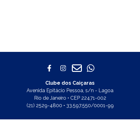
Clube dos Caiçaras
Avenida Epitácio Pessoa, s/n - Lagoa
Rio de Janeiro • CEP 22471-002
(21) 2529-4800 • 33.597.550/0001-99