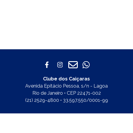
Clube dos Caiçaras
Avenida Epitácio Pessoa, s/n - Lagoa
Rio de Janeiro • CEP 22471-002
(21) 2529-4800 • 33.597.550/0001-99