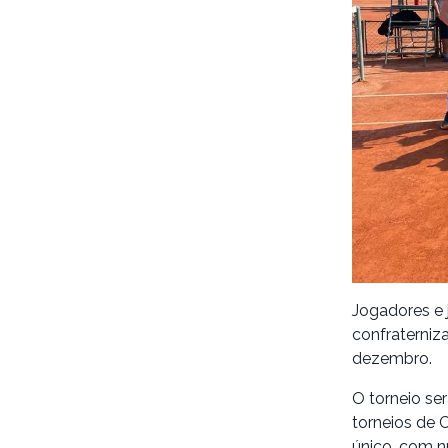
Jogadores e 
confraterniz
dezembro.
O torneio se
torneios de 
único, com 