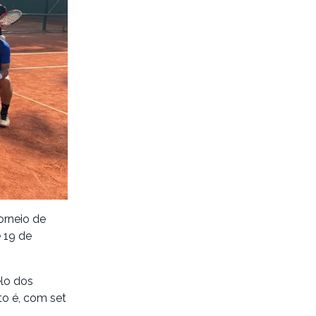
orneio de
 19 de
elo dos
o é, com set