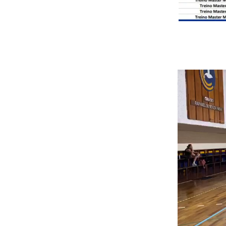
Tocador
de
vídeo