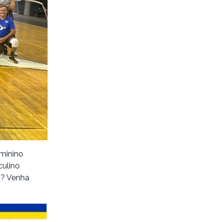
eminino
culino
i? Venha