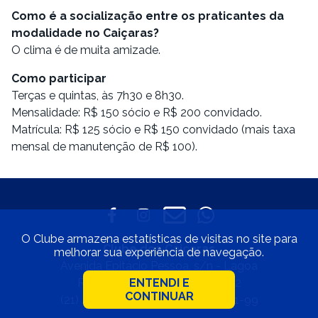
Como é a socialização entre os praticantes da
modalidade no Caiçaras?
O clima é de muita amizade.
Como participar
Terças e quintas, às 7h30 e 8h30.
Mensalidade: R$ 150 sócio e R$ 200 convidado.
Matrícula: R$ 125 sócio e R$ 150 convidado (mais taxa
mensal de manutenção de R$ 100).
O Clube armazena estatísticas de visitas no site para
Clube dos Caiçaras
melhorar sua experiência de navegação.
Avenida Epitácio Pessoa, s/n - Lagoa
Rio de Janeiro • CEP 22471-002
ENTENDI E
CONTINUAR
(21) 2529-4800 • 33.597.550/0001-99