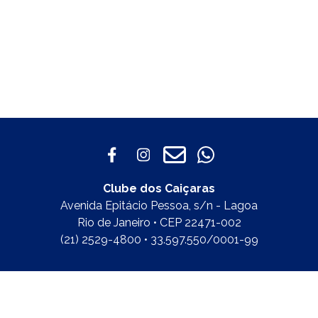
Clube dos Caiçaras
Avenida Epitácio Pessoa, s/n - Lagoa
Rio de Janeiro • CEP 22471-002
(21) 2529-4800 • 33.597.550/0001-99