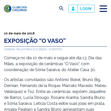
busca
LOGIN
Clube
dos
Caiçaras
10 de maio de 2018
EXPOSIÇÃO “O VASO”
CINEMA, PALESTRAS E CURSOS
EVENTOS
Começa no dia 10 de maio e segue até dia 13, Dia das
Mães, a exposição de cerâmicas “O Vaso”, com
coordenação de Sônia Saraiva, do Atelier Casa 30.
Os artistas convidados são Antônio Bokel, Bruno Big,
Demian, Fernando de la Roque, Marcelo Macedo, Mateu
Velásquez e Toz. Entre as cerâmicas, expõem Jaqueline
de Barros, Lucia Strougo, Rosane Aranha, Sandra Bruno
e Sônia Saraiva. Letícia Costa exibe suas joias em prata.
Angela Pagliaro e Sandra Bruno apresentam suas