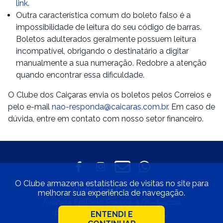
link
.
Outra característica comum do boleto falso é a
impossibilidade de leitura do seu código de barras.
Boletos adulterados geralmente possuem leitura
incompatível, obrigando o destinatário a digitar
manualmente a sua numeração. Redobre a atenção
quando encontrar essa dificuldade.
O Clube dos Caiçaras envia os boletos pelos Correios e
pelo e-mail
nao-responda@caicaras.com.br
. Em caso de
dúvida, entre em contato com nosso setor financeiro.
O Clube armazena estatísticas de visitas no site para
Clube dos Caiçaras
melhorar sua experiência de navegação.
Avenida Epitácio Pessoa, s/n - Lagoa
Rio de Janeiro • CEP 22471-002
ENTENDI E