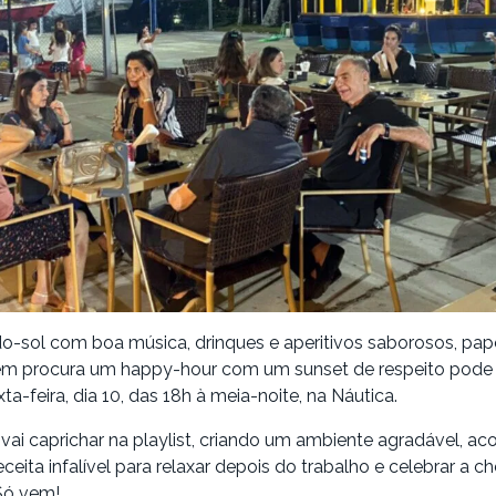
-do-sol com boa música, drinques e aperitivos saborosos, p
m procura um happy-hour com um sunset de respeito pode s
ta-feira, dia 10, das 18h à meia-noite, na Náutica.
ai caprichar na playlist, criando um ambiente agradável, a
ceita infalível para relaxar depois do trabalho e celebrar a 
Só vem!