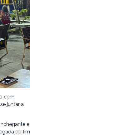
apo com
e juntar a
conchegante e
chegada do fim