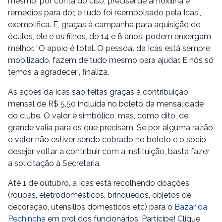
mesmo, por conta do ciso, precisei de amoxilina e
remédios para dor, e tudo foi reembolsado pela Icas”,
exemplifica. E, graças à campanha para aquisição de
óculos, ele e os filhos, de 14 e 8 anos, podem enxergam
melhor. “O apoio é total. O pessoal da Icas está sempre
mobilizado, fazem de tudo mesmo para ajudar. E nós só
temos a agradecer”, finaliza.
As ações da Icas são feitas graças à contribuição
mensal de R$ 5,50 incluída no boleto da mensalidade
do clube. O valor é simbólico, mas, como dito, de
grande valia para os que precisam. Se por alguma razão
o valor não estiver sendo cobrado no boleto e o sócio
desejar voltar a contribuir com a instituição, basta fazer
a solicitação à Secretaria.
Até 1 de outubro, a Icas está recolhendo doações
(roupas, eletrodomésticos, brinquedos, objetos de
decoração, utensílios domésticos etc) para o
Bazar da
Pechincha
em prol dos funcionários. Participe! Clique