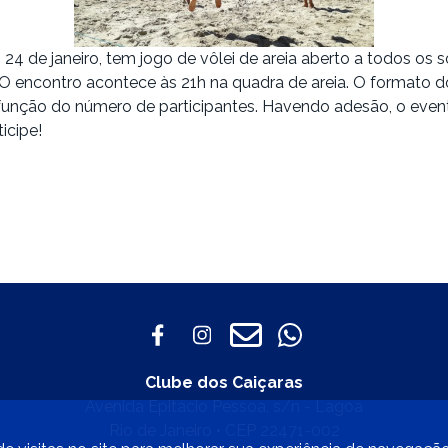
 24 de janeiro, tem jogo de vôlei de areia aberto a todos os s
O encontro acontece às 21h na quadra de areia. O formato d
função do número de participantes. Havendo adesão, o event
icipe!
Clube dos Caiçaras
Avenida Epitácio Pessoa, s/n - Lagoa
Rio de Janeiro • CEP 22471-002