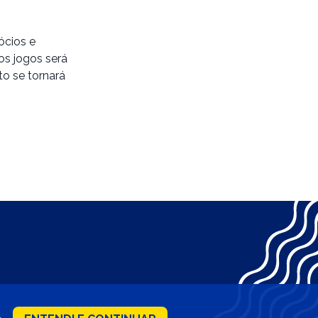
ócios e
os jogos será
o se tornará