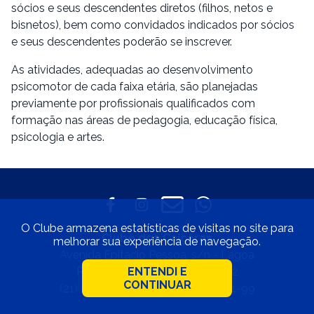
sócios e seus descendentes diretos (filhos, netos e
bisnetos), bem como convidados indicados por sócios
e seus descendentes poderão se inscrever.
As atividades, adequadas ao desenvolvimento
psicomotor de cada faixa etária, são planejadas
previamente por profissionais qualificados com
formação nas áreas de pedagogia, educação física,
psicologia e artes.
O Clube armazena estatísticas de visitas no site para
Clube dos Caiçaras
melhorar sua experiência de navegação.
Avenida Epitácio Pessoa, s/n - Lagoa
Rio de Janeiro • CEP 22471-002
ENTENDI E
CONTINUAR
(21) 2529-4800 • 33.597.550/0001-99