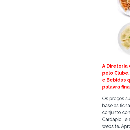
A Diretoria
pelo Clube
e Bebidas q
palavra fi
Os preços s
base as fich
conjunto com
Cardápio, e 
website. Apr