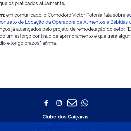
ue os praticados atualmente.
ém
: em comunicado, o Comodoro Victor Polonia fala sobre
ed
 contrato de Locação da Operadora de Alimentos e Bebidas 
nços já alcançados pelo projeto de remodelação do setor. 
 um esforço contínuo de aprimoramento e que trará alguns
io e longo prazos”, afirma.
Clube dos Caiçaras
Avenida Epitácio Pessoa, s/n - Lagoa
Rio de Janeiro • CEP 22471-002