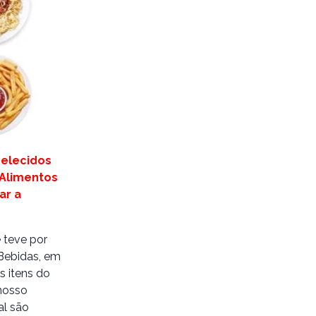
belecidos
 Alimentos
ar a
 teve por
 Bebidas, em
s itens do
 nosso
al são