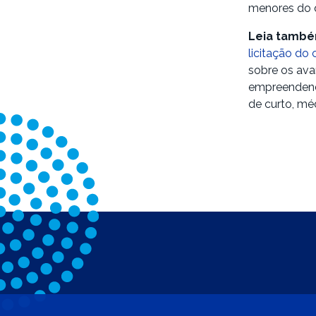
menores do q
Leia tamb
licitação do
sobre os ava
empreendendo
de curto, méd