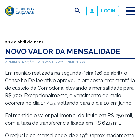
busca
LOGIN
Clube
dos
Caiçaras
28 de abril de 2021
NOVO VALOR DA MENSALIDADE
ADMINISTRAÇÃO
REGRAS E PROCEDIMENTOS
Em reunião realizada na segunda-feira (26 de abril), o
Conselho Deliberativo aprovou a proposta orçamentária
de custeio da Comodoria, elevando a mensalidade para
R$ 700. Excepcionalmente, o vencimento de maio
ocorrerá no dia 25/05, voltando para o dia 10 em junho.
Foi mantido o valor patrimonial do título em R$ 250 mil,
com a taxa de transferência fixada em R$ 62,5 mil.
O reajuste da mensalidade, de 2,19% (aproximadamente