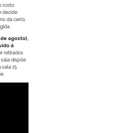
 rosto
e decide
no dá certo,
gida.
 de agosto),
vido à
r retirados
 sala dispõe
 sala 15
e.