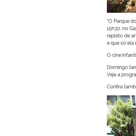
“O Parque dos
15h30, no Ga
repleto de a
e que só ela
O cine infan
Domingo tamb
Veja a progr
Confira tamb