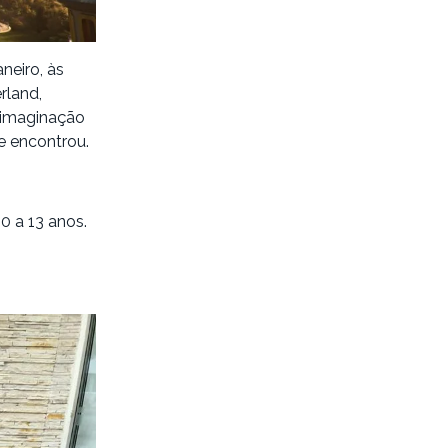
neiro, às
rland,
a imaginação
e encontrou.
0 a 13 anos.