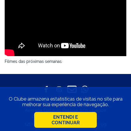
Filmes das próximas semanas
O Clube armazena estatísticas de visitas no site para
Clube dos Caiçaras
melhorar sua experiência de navegação.
Avenida Epitácio Pessoa, s/n - Lagoa
Rio de Janeiro • CEP 22471-002
ENTENDI E
CONTINUAR
(21) 2529-4800 • 33.597.550/0001-99