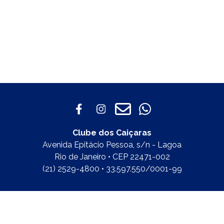
Clube dos Caiçaras
Avenida Epitácio Pessoa, s/n - Lagoa
Rio de Janeiro • CEP 22471-002
(21) 2529-4800 • 33.597.550/0001-99