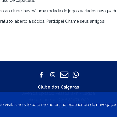
o uso de capacete.
no ao clube, haverá uma rodada de jogos variados nas quadra
ratuito, aberto a sócios. Participe! Chame seus amigos!
Clube dos Caiçaras
Avenida Epitácio Pessoa, s/n - Lagoa
Rio de Janeiro • CEP 22471-002
e visitas no site para melhorar sua experiência de navegaçã
(21) 2529-4800 • 33.597.550/0001-99