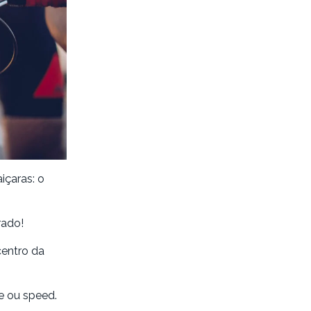
çaras: o
rado!
centro da
e ou speed.