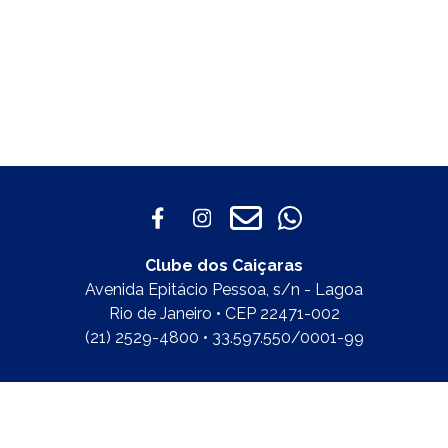
Clube dos Caiçaras
Avenida Epitácio Pessoa, s/n - Lagoa
Rio de Janeiro • CEP 22471-002
(21) 2529-4800 • 33.597.550/0001-99