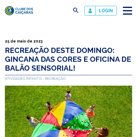
busca
LOGIN
Clube
dos
Caiçaras
25 de maio de 2023
RECREAÇÃO DESTE DOMINGO:
GINCANA DAS CORES E OFICINA DE
BALÃO SENSORIAL!
ATIVIDADES INFANTIS
RECREAÇÃO