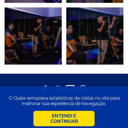
O Clube armazena estatísticas de visitas no site para
Clube dos Caiçaras
melhorar sua experiência de navegação.
Avenida Epitácio Pessoa, s/n - Lagoa
ENTENDI E
Rio de Janeiro • CEP 22471-002
CONTINUAR
(21) 2529-4800 • 33.597.550/0001-99