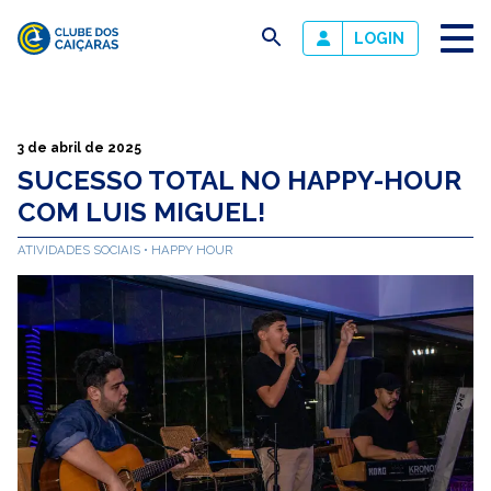
busca
LOGIN
Clube
dos
Caiçaras
3 de abril de 2025
SUCESSO TOTAL NO HAPPY-HOUR
COM LUIS MIGUEL!
ATIVIDADES SOCIAIS
HAPPY HOUR