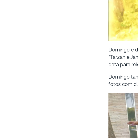
Domingo é di
“Tarzan e Ja
data para re
Domingo tamb
fotos com cl