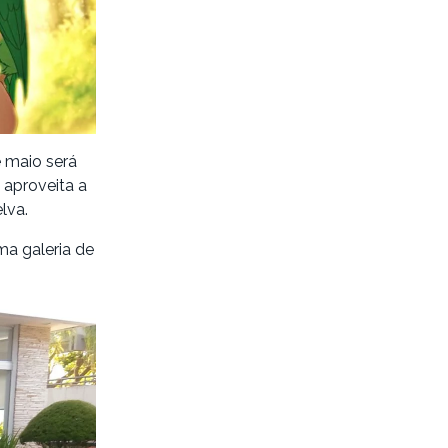
e maio será
 aproveita a
lva.
ma galeria de