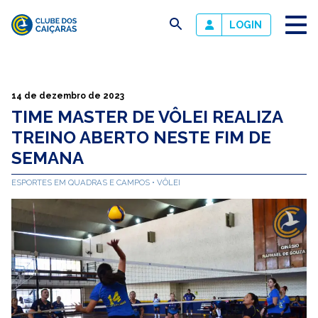
busca
LOGIN
Clube
dos
Caiçaras
14 de dezembro de 2023
TIME MASTER DE VÔLEI REALIZA
TREINO ABERTO NESTE FIM DE
SEMANA
ESPORTES EM QUADRAS E CAMPOS
VÔLEI