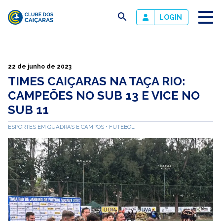
busca
LOGIN
Clube
dos
Caiçaras
22 de junho de 2023
TIMES CAIÇARAS NA TAÇA RIO:
CAMPEÕES NO SUB 13 E VICE NO
SUB 11
ESPORTES EM QUADRAS E CAMPOS
FUTEBOL