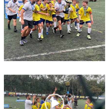
Tocador
de
vídeo