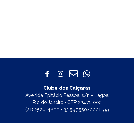
Clube dos Caiçaras
Avenida Epitácio Pessoa, s/n - Lagoa
Rio de Janeiro • CEP 22471-002
(21) 2529-4800 • 33.597.550/0001-99