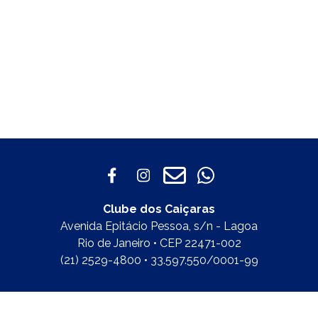
Clube dos Caiçaras
Avenida Epitácio Pessoa, s/n - Lagoa
Rio de Janeiro • CEP 22471-002
(21) 2529-4800 • 33.597.550/0001-99