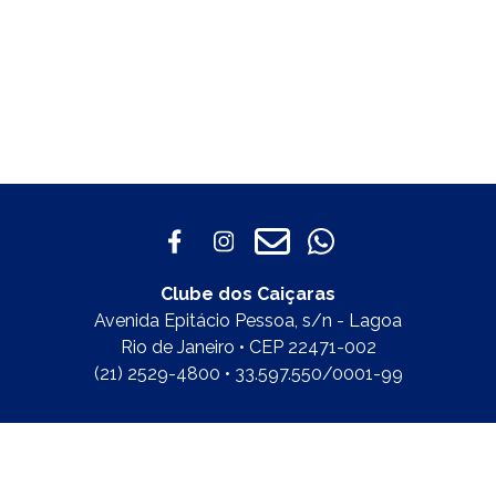
Clube dos Caiçaras
Avenida Epitácio Pessoa, s/n - Lagoa
Rio de Janeiro • CEP 22471-002
(21) 2529-4800 • 33.597.550/0001-99