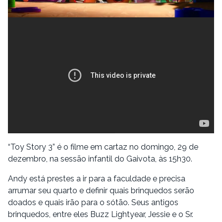
“Toy Story 3” é o filme em cartaz no domingo, 29 de
dezembro, na sessão infantil do Gaivota, às 15h30.
Andy está prestes a ir para a faculdade e precisa
arrumar seu quarto e definir quais brinquedos serão
doados e quais irão para o sótão. Seus antigos
brinquedos, entre eles Buzz Lightyear, Jessie e o Sr.