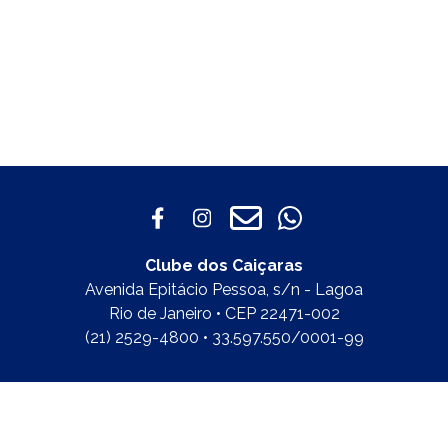
Clube dos Caiçaras
Avenida Epitácio Pessoa, s/n - Lagoa
Rio de Janeiro • CEP 22471-002
(21) 2529-4800 • 33.597.550/0001-99