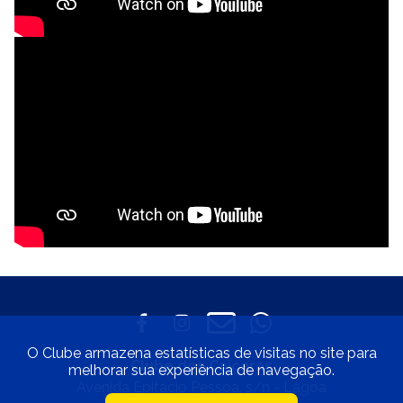
O Clube armazena estatísticas de visitas no site para
Clube dos Caiçaras
melhorar sua experiência de navegação.
Avenida Epitácio Pessoa, s/n - Lagoa